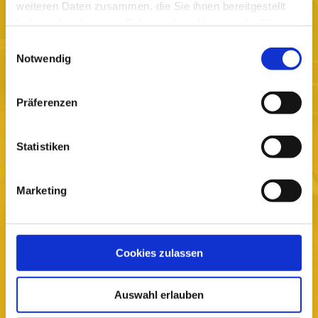
Bestellen oder reservieren Sie Ihr
en
weiteren Daten zusammen, die Sie ihnen bereitgestellt
haben oder die sie im Rahmen Ihrer Nutzung der Dienste
Funkmietwagen direkt online auf unserer
gesammelt haben.
Einwilligungsauswahl
Webseite. Oder direkt bei uns in der Zentrale.
Notwendig
sicher✔ zuverlässig ✔ schnell ✔
Präferenzen
Statistiken
Marketing
Cookies zulassen
Auswahl erlauben